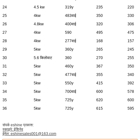
24
4.5 kw
319y
235
220
25
4kw
483वाई
350
330
26
4.8kw
400वाई
320
306
27
4kw
590
495
475
28
4kw
277वाई
168
157
29
5kw
360y
265
245
30
5.6 किलोवाट
360
270
255
31
5kw
460y
367
350
32
5kw
477वाई
355
340
33
5kw
550y
415
392
34
5kw
700वाई
600
578
35
5kw
725y
620
600
36
5kw
725y
615
595
संपर्क eshine प्रकाश:
स्काइपे: ईशिनेव
ईमेल: eshinesales001@163.com