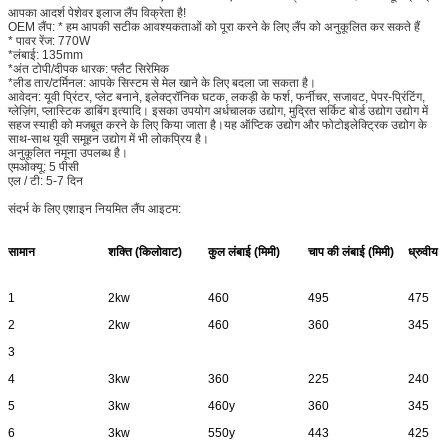
आपका आदर्श पेशेवर इलाज लैंप विक्रेता है!
OEM लैंप: * हम आपकी सटीक आवश्यकताओं को पूरा करने के लिए लैंप को अनुकूलित कर सकते हैं
* पावर रेंज: 770W
*लंबाई: 135mm
*अंत टोपी/दीपक धारक: फ्लैट सिरेमिक
*लीड तार/टर्मिनल: आपके सिस्टम से मेल खाने के लिए बदला जा सकता है।
आवेदन: यूवी प्रिंटर, प्लेट बनाने, इलेक्ट्रॉनिक घटक, लकड़ी के फर्श, फर्नीचर, सजावट, पेपर-प्रिंटिंग,
ग्लेज़िंग, प्लास्टिक डाबिंग इत्यादि। इसका उपयोग अर्धचालक उद्योग, मुद्रित सर्किट बोर्ड उद्योग उद्योग में
सहज स्याही को मजबूत करने के लिए किया जाता है।यह ऑप्टिक उद्योग और फोटोइलेक्ट्रिक उद्योग के
साथ-साथ यूवी समूहन उद्योग में भी लोकप्रिय है।
अनुकूलित नमूना उपलब्ध है।
एमओक्यू: 5 पीसी
एल / टी: 5-7 दिन
संदर्भ के लिए एशाइन नियमित लैंप आइटम:
सामान
शक्ति (किलोवाट)
कुल लंबाई (मिमी)
चाप की लंबाई (मिमी)
ध्रुवीय दू
1
2kw
460
495
475
2
2kw
460
360
345
3
4
3kw
360
225
240
5
3kw
460y
360
345
6
3kw
550y
443
425