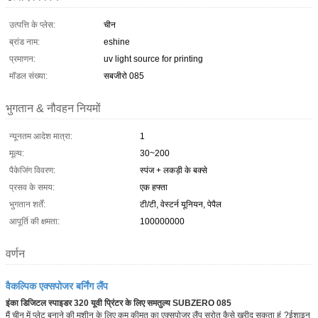
उत्पत्ति के प्लेस:
चीन
ब्रांड नाम:
eshine
प्रमाणन:
uv light source for printing
मॉडल संख्या:
सबजीरो 085
भुगतान & नौवहन नियमों
न्यूनतम आदेश मात्रा:
1
मूल्य:
30~200
पैकेजिंग विवरण:
स्पंज + लकड़ी के बक्से
प्रसव के समय:
एक हफ्ता
भुगतान शर्तें:
टी/टी, वेस्टर्न यूनियन, पेपैल
आपूर्ति की क्षमता:
100000000
वर्णन
वैकल्पिक एक्सपोजर बर्निंग लैंप
इंका डिजिटल स्पाइडर 320 यूवी प्रिंटर के लिए समतुल्य SUBZERO 085
मैं चीन में प्लेट बनाने की मशीन के लिए कम कीमत का एक्सपोजर लैंप स्रोत कैसे खरीद सकता हूं
?ईशाइन