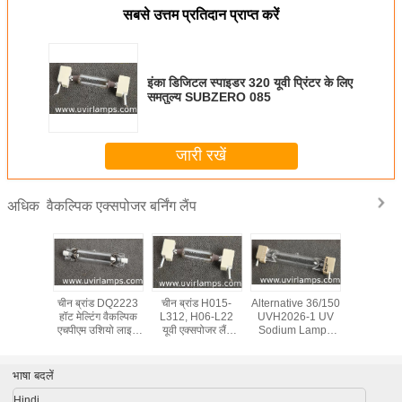
सबसे उत्तम प्रतिदान प्राप्त करें
इंका डिजिटल स्पाइडर 320 यूवी प्रिंटर के लिए
समतुल्य SUBZERO 085
जारी रखें
वैकल्पिक एक्सपोजर बर्निंग लैंप
अधिक
उशियो GL-
चीन ब्रांड DQ2223
चीन ब्रांड H015-
Alternative 36/150
इंका डिजिटल
ोरिंग लैंप
हॉट मेल्टिंग वैकल्पिक
L312, H06-L22
UVH2026-1 UV
320 यूवी प्रि
m 3kw
एचपीएम उशियो लाइट
यूवी एक्सपोजर लैंप
Sodium Lamps
समतुल्य 
के लिए बर्निंग एक्सपोजर
सहज स्याही समान
For Plate Making
08
लैम्प
फिलिप्स लैंप के लिए
At Stock
भाषा बदलें
Hindi