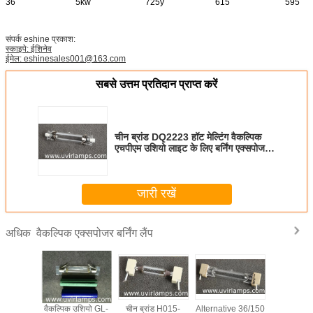
36
5kw
725y
615
595
संपर्क eshine प्रकाश:
स्काइपे: ईशिनेव
ईमेल: eshinesales001@163.com
सबसे उत्तम प्रतिदान प्राप्त करें
चीन ब्रांड DQ2223 हॉट मेल्टिंग वैकल्पिक
एचपीएम उशियो लाइट के लिए बर्निंग एक्सपोजर
लैम्प
जारी रखें
वैकल्पिक एक्सपोजर बर्निंग लैंप
अधिक
उशियो GL-
वैकल्पिक उशियो GL-
चीन ब्रांड H015-
Alternative 36/150
इंका डिजिटल