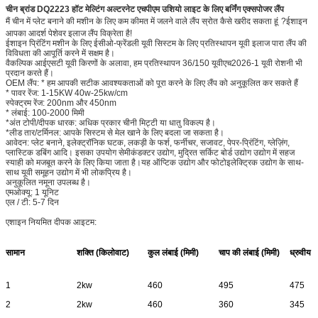
चीन ब्रांड DQ2223 हॉट मेल्टिंग अल्टरनेट एचपीएम उशियो लाइट के लिए बर्निंग एक्सपोजर लैंप
मैं चीन में प्लेट बनाने की मशीन के लिए कम कीमत में जलने वाले लैंप स्रोत कैसे खरीद सकता हूं
?ईशाइन
आपका आदर्श पेशेवर इलाज लैंप विक्रेता है!
ईशाइन प्रिंटिंग मशीन के लिए ईसीओ-फ्रेंडली यूवी सिस्टम के लिए प्रतिस्थापन यूवी इलाज पारा लैंप की
विविधता की आपूर्ति करने में सक्षम है।
वैकल्पिक आईएसटी यूवी किरणों के अलावा, हम प्रतिस्थापन 36/150 यूवीएच2026-1 यूवी रोशनी भी
प्रदान करते हैं।
OEM लैंप: * हम आपकी सटीक आवश्यकताओं को पूरा करने के लिए लैंप को अनुकूलित कर सकते हैं
* पावर रेंज: 1-15KW 40w-25kw/cm
स्पेक्ट्रम रेंज: 200nm और 450nm
* लंबाई: 100-2000 मिमी
*अंत टोपी/दीपक धारक: अधिक प्रकार चीनी मिट्टी या धातु विकल्प है।
*लीड तार/टर्मिनल: आपके सिस्टम से मेल खाने के लिए बदला जा सकता है।
आवेदन: प्लेट बनाने, इलेक्ट्रॉनिक घटक, लकड़ी के फर्श, फर्नीचर, सजावट, पेपर-प्रिंटिंग, ग्लेज़िंग,
प्लास्टिक डबिंग आदि। इसका उपयोग सेमीकंडक्टर उद्योग, मुद्रित सर्किट बोर्ड उद्योग उद्योग में सहज
स्याही को मजबूत करने के लिए किया जाता है।यह ऑप्टिक उद्योग और फोटोइलेक्ट्रिक उद्योग के साथ-
साथ यूवी समूहन उद्योग में भी लोकप्रिय है।
अनुकूलित नमूना उपलब्ध है।
एमओक्यू: 1 यूनिट
एल / टी: 5-7 दिन
एशाइन नियमित दीपक आइटम:
सामान
शक्ति (किलोवाट)
कुल लंबाई (मिमी)
चाप की लंबाई (मिमी)
ध्रुवीय दू
1
2kw
460
495
475
2
2kw
460
360
345