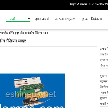
बिक्री & समर्थन :
86-137-9029
र
उत्पादों
हमारे बारे में
कारखाना भ्रमण
गुणवत्ता नियंत्रण
ीइमर प्लेट बर्निंग ट्यूब और आयोडीन गैलियम लाइट
योडीन गैलियम लाइट
उत्पाद 
उत्पत्ति 
ब्रांड न
मॉडल सं
भुगतान 
न्यूनतम
पैकेजिं
प्रसव 
भुगतान शर
आपूर्ति 