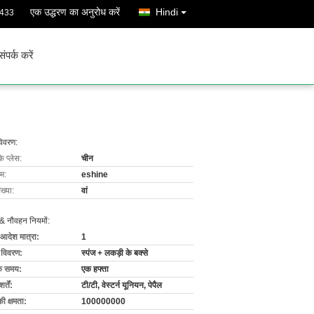
एक उद्धरण का अनुरोध करें
Hindi
3433
संपर्क करें
विवरण:
के प्लेस:
चीन
ाम:
eshine
ख्या:
वां
& नौवहन नियमों:
 आदेश मात्रा:
1
ग विवरण:
स्पंज + लकड़ी के बक्से
के समय:
एक हफ्ता
्तें:
टी/टी, वेस्टर्न यूनियन, पेपैल
की क्षमता:
100000000