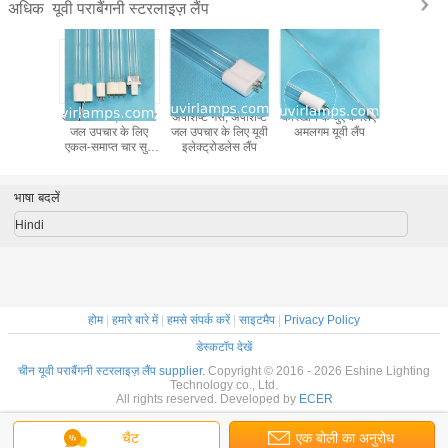
यूवी पराबैंगनी स्टरलाइज़ लैंप
अधिक
 पर्यावरण
अपशिष्ट गैस, अपशिष्ट
अपशिष्ट गैस, अपशिष्ट
कारखाने के धुएं के लिए
कारखाने के धु
ीनियरिंग के
जल उपचार के लिए
जल उपचार के लिए यूवी
अमलगम यूवी लैंप
अमलगम यूव
 दीपक यूवी
एकल-समाप्त चार सुई
इलेक्ट्रोडलेस लैंप
प्रकाश
पराबैंगनी कीटाणुनाशक
दीपक
भाषा बदलें
Hindi
होम
|
हमारे बारे में
|
हमसे संपर्क करें
|
साइटमैप
|
Privacy Policy
डेस्कटॉप देखें
चीन यूवी पराबैंगनी स्टरलाइज़ लैंप supplier.
Copyright © 2016 - 2026 Eshine Lighting
Technology co., Ltd.
All rights reserved. Developed by
ECER
चैट
एक बोली का अनुरोध