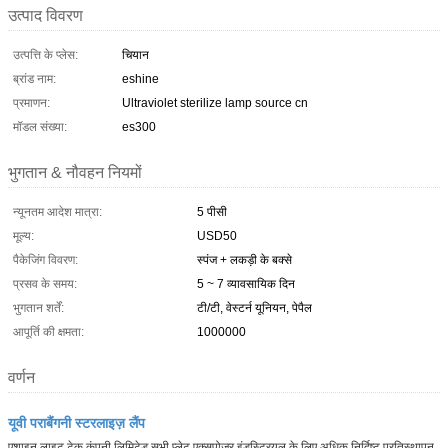
उत्पाद विवरण
उत्पत्ति के प्लेस:
चियान
ब्रांड नाम:
eshine
प्रमाणन:
Ultraviolet sterilize lamp source cn
मॉडल संख्या:
es300
भुगतान & नौवहन नियमों
न्यूनतम आदेश मात्रा:
5 पीसी
मूल्य:
USD50
पैकेजिंग विवरण:
स्पंज + लकड़ी के बक्से
प्रसव के समय:
5 ~ 7 व्यावसायिक दिन
भुगतान शर्तें:
टी/टी, वेस्टर्न यूनियन, पेपैल
आपूर्ति की क्षमता:
1000000
वर्णन
यूवी पराबैंगनी स्टरलाइज़ लैंप
एशाइन लाइट टेक कंपनी लिमिटेड सभी प्लेट एक्सपोजर इंडस्ट्रियल के लिए अधिक निर्दिष्ट प्रतिस्थापन