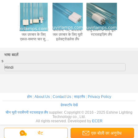
 पर्यावरण
अपशिष्ट गैस, अपशिष्ट
अपशिष्ट गैस, अपशिष्ट
वायु शोधन के लिए यूवी
कारखाने के धु
ीनियरिंग के
जल उपचार के लिए
जल उपचार के लिए यूवी
स्टरलाइज़िंग लैंप
अमलगम यूव
 दीपक यूवी
एकल-समाप्त चार सुई
इलेक्ट्रोडलेस लैंप
प्रकाश
पराबैंगनी कीटाणुनाशक
दीपक
भाषा बदलें
s
Hindi
होम
|
About Us
|
Contact Us
|
साइटमैप
|
Privacy Policy
डेस्कटॉप देखें
चीन यूवी पराबैंगनी स्टरलाइज़ लैंप
supplier. Copyright © 2016 - 2025 Eshine Lighting
Technology co., Ltd.
All rights reserved. Developed by
ECER
चैट
एक बोली का अनुरोध