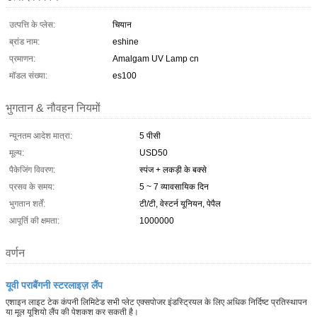
उत्पत्ति के प्लेस:
चियान
ब्रांड नाम:
eshine
प्रमाणन:
Amalgam UV Lamp cn
मॉडल संख्या:
es100
भुगतान & नौवहन नियमों
न्यूनतम आदेश मात्रा:
5 पीसी
मूल्य:
USD50
पैकेजिंग विवरण:
स्पंज + लकड़ी के बक्से
प्रसव के समय:
5 ~ 7 व्यावसायिक दिन
भुगतान शर्तें:
टी/टी, वेस्टर्न यूनियन, पेपैल
आपूर्ति की क्षमता:
1000000
वर्णन
यूवी पराबैंगनी स्टरलाइज़ लैंप
एशाइन लाइट टेक कंपनी लिमिटेड सभी प्लेट एक्सपोजर इंडस्ट्रियल के लिए अधिक निर्दिष्ट प्रतिस्थापन
या मूल यूशियो लैंप की पेशकश कर सकती है।