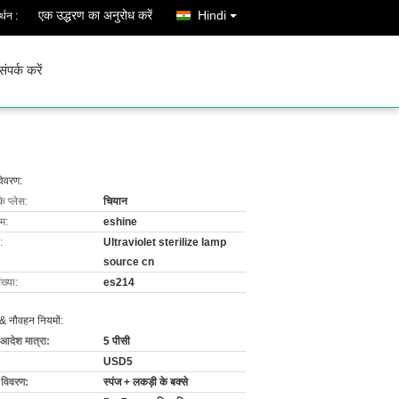
एक उद्धरण का अनुरोध करें
Hindi
्थन :
संपर्क करें
विवरण:
के प्लेस:
चियान
ाम:
eshine
:
Ultraviolet sterilize lamp
source cn
ख्या:
es214
& नौवहन नियमों:
 आदेश मात्रा:
5 पीसी
USD5
ग विवरण:
स्पंज + लकड़ी के बक्से