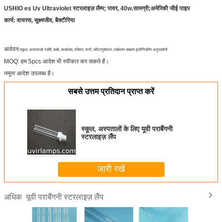
USHIO es Uv Ultraviolet स्टरलाइज़
लैम्प; पावर, 40w.सामग्री;अमेरिकी जीई पाइप
कार्य: वायरस, सूक्ष्मजीव, बैक्टीरिया
आवेदन
:
स्कूल, अस्पतालों नर्सरी, बसों, कार्यालय, परिवार, पानी, कीटाणुशोधन, पर्यावरण संरक्षण इंजीनियरिंग अनुप्रयोगों
MOQ: हम 5pcs आदेश भी स्वीकार कर सकते हैं।
नमूना आदेश उपलब्ध है।
सबसे उत्तम प्रतिदान प्राप्त करें
स्कूल, अस्पतालों के लिए यूवी पराबैंगनी
स्टरलाइज़ लैंप
जारी रखें
यूवी पराबैंगनी स्टरलाइज़ लैंप
अधिक