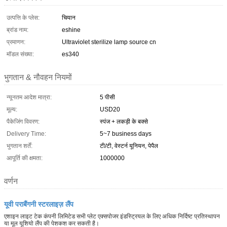
उत्पत्ति के प्लेस:
चियान
ब्रांड नाम:
eshine
प्रमाणन:
Ultraviolet sterilize lamp source cn
मॉडल संख्या:
es340
भुगतान & नौवहन नियमों
न्यूनतम आदेश मात्रा:
5 पीसी
मूल्य:
USD20
पैकेजिंग विवरण:
स्पंज + लकड़ी के बक्से
Delivery Time:
5~7 business days
भुगतान शर्तें:
टी/टी, वेस्टर्न यूनियन, पेपैल
आपूर्ति की क्षमता:
1000000
वर्णन
यूवी पराबैंगनी स्टरलाइज़ लैंप
एशाइन लाइट टेक कंपनी लिमिटेड सभी प्लेट एक्सपोजर इंडस्ट्रियल के लिए अधिक निर्दिष्ट प्रतिस्थापन
या मूल यूशियो लैंप की पेशकश कर सकती है।