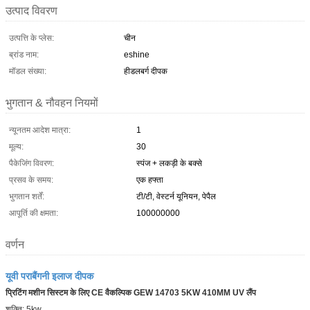
उत्पाद विवरण
उत्पत्ति के प्लेस:
चीन
ब्रांड नाम:
eshine
मॉडल संख्या:
हीडलबर्ग दीपक
भुगतान & नौवहन नियमों
न्यूनतम आदेश मात्रा:
1
मूल्य:
30
पैकेजिंग विवरण:
स्पंज + लकड़ी के बक्से
प्रसव के समय:
एक हफ्ता
भुगतान शर्तें:
टी/टी, वेस्टर्न यूनियन, पेपैल
आपूर्ति की क्षमता:
100000000
वर्णन
यूवी पराबैंगनी इलाज दीपक
प्रिटिंग मशीन सिस्टम के लिए CE वैकल्पिक GEW 14703 5KW 410MM UV लैंप
शक्ति: 5kw