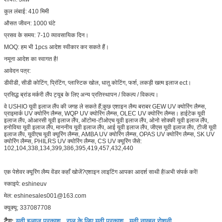
कुल लंबाई: 410 मिमी
औसत जीवन: 1000 घंटे
प्रसव के समय: 7-10 व्यावसायिक दिन।
MOQ: हम भी 1pcs आदेश स्वीकार कर सकते हैं।
नमूना आदेश का स्वागत है!
आवेदन पत्र:
डीवीडी, सीडी कोटिंग, प्रिंटिंग, प्लास्टिक खोल, धातु कोटिंग, फर्श, लकड़ी खत्म इलाज ect।
प्रसिद्ध ब्रांड मर्करी लैंप ट्यूब के लिए अन्य प्रतिस्थापन / विकल्प / विकल्प।
वे USHIO यूवी इलाज लैंप की जगह ले सकते हैं;कुछ एशाइन लैम्प बराबर GEW UV क्योरिंग लैम्प्स,
प्राइमार्क UV क्योरिंग लैम्प्स, WQP UV क्योरिंग लैम्प्स, OLEC UV क्योरिंग लैम्प्स। हाईटेक यूवी
इलाज लैंप, ओआरसी यूवी इलाज लैंप, ऑटोमा-टीओएच यूवी इलाज लैंप, ओनो सोक्की यूवी इलाज लैंप,
हनोविया यूवी इलाज लैंप, माननीय यूवी इलाज लैंप, आई यूवी इलाज लैंप, जीएस यूवी इलाज लैंप, टीजी यूवी
इलाज लैंप, यूवीएच यूवी क्यूरिंग लैम्प्स, AMBA UV क्योरिंग लैम्प्स, OPAS UV क्योरिंग लैम्प्स, SK UV
क्योरिंग लैम्प्स, PHILRS UV क्योरिंग लैम्प्स, CS UV क्यूरिंग जैसे:
102,104,338,134,399,386,395,419,457,432,440
एक पेशेवर क्यूरिंग लैम्प वेंडर कहाँ खोजें?एशाइन लाइटिंग आपका आदर्श साथी है!अभी संपर्क करें!
स्काइपे: eshineuv
मेल: eshinesales001@163.com
क्यूक्यू: 337087708
यूवी इलाज प्रकाश
राल के लिए यूवी प्रकाश
यूवी नाखून रोशनी
टैग:
,
,