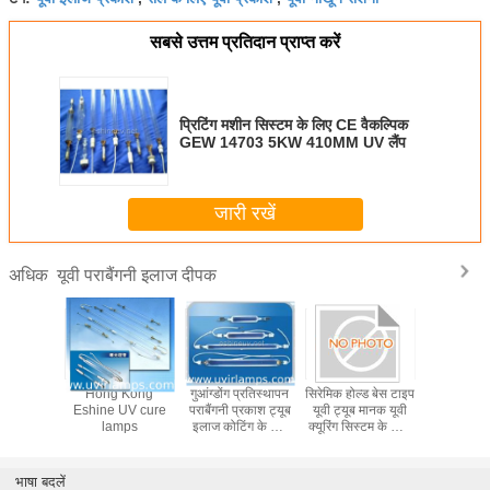
सबसे उत्तम प्रतिदान प्राप्त करें
प्रिटिंग मशीन सिस्टम के लिए CE वैकल्पिक
GEW 14703 5KW 410MM UV लैंप
जारी रखें
यूवी पराबैंगनी इलाज दीपक
अधिक
ी कोटिंग के
Hong Kong
गुआंग्डोंग प्रतिस्थापन
सिरेमिक होल्ड बेस टाइप
चीन वैकल्प
र्ग लैंप के
Eshine UV cure
पराबैंगनी प्रकाश ट्यूब
यूवी ट्यूब मानक यूवी
लैंप ट्
ईएम मरकरी
lamps
इलाज कोटिंग के लिए
क्यूरिंग सिस्टम के साथ
ट्यूबर
1kw 12kw
संगत है जो क्यूरिंग के
लिए स्थिर यूवी प्रकाश
प्रदान करने के लिए
भाषा बदलें