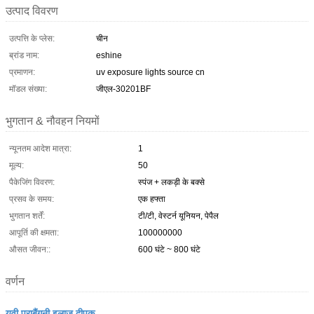
उत्पाद विवरण
उत्पत्ति के प्लेस:
चीन
ब्रांड नाम:
eshine
प्रमाणन:
uv exposure lights source cn
मॉडल संख्या:
जीएल-30201BF
भुगतान & नौवहन नियमों
न्यूनतम आदेश मात्रा:
1
मूल्य:
50
पैकेजिंग विवरण:
स्पंज + लकड़ी के बक्से
प्रसव के समय:
एक हफ्ता
भुगतान शर्तें:
टी/टी, वेस्टर्न यूनियन, पेपैल
आपूर्ति की क्षमता:
100000000
औसत जीवन::
600 घंटे ~ 800 घंटे
वर्णन
यूवी पराबैंगनी इलाज दीपक