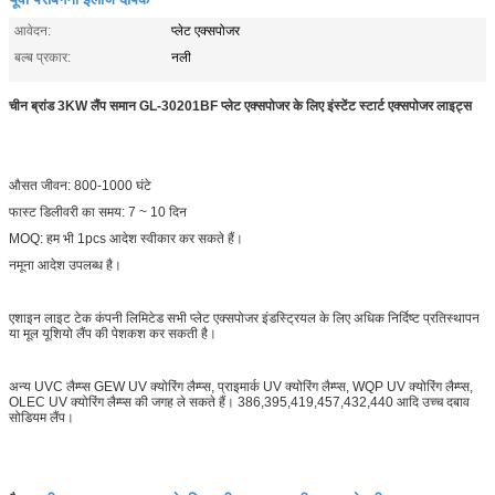
आवेदन:
प्लेट एक्सपोजर
बल्ब प्रकार:
नली
चीन ब्रांड 3KW लैंप समान GL-30201BF प्लेट एक्सपोजर के लिए इंस्टेंट स्टार्ट एक्सपोजर लाइट्स
औसत जीवन: 800-1000 घंटे
फास्ट डिलीवरी का समय: 7 ~ 10 दिन
MOQ: हम भी 1pcs आदेश स्वीकार कर सकते हैं।
नमूना आदेश उपलब्ध है।
एशाइन लाइट टेक कंपनी लिमिटेड सभी प्लेट एक्सपोजर इंडस्ट्रियल के लिए अधिक निर्दिष्ट प्रतिस्थापन
या मूल यूशियो लैंप की पेशकश कर सकती है।
अन्य UVC लैम्प्स GEW UV क्योरिंग लैम्प्स, प्राइमार्क UV क्योरिंग लैम्प्स, WQP UV क्योरिंग लैम्प्स,
OLEC UV क्योरिंग लैम्प्स की जगह ले सकते हैं। 386,395,419,457,432,440 आदि उच्च दबाव
सोडियम लैंप।