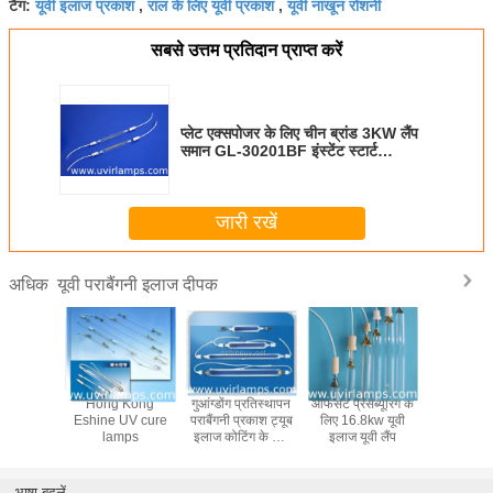
यूवी इलाज प्रकाश
राल के लिए यूवी प्रकाश
यूवी नाखून रोशनी
टैग:
,
,
सबसे उत्तम प्रतिदान प्राप्त करें
प्लेट एक्सपोजर के लिए चीन ब्रांड 3KW लैंप
समान GL-30201BF इंस्टेंट स्टार्ट
एक्सपोजर लाइट्स
जारी रखें
यूवी पराबैंगनी इलाज दीपक
अधिक
ी कोटिंग के
Hong Kong
गुआंग्डोंग प्रतिस्थापन
ऑफसेट प्रेसब्यूरिंग के
चीन वैकल्प
र्ग लैंप के
Eshine UV cure
पराबैंगनी प्रकाश ट्यूब
लिए 16.8kw यूवी
लैंप ट्
ईएम मरकरी
lamps
इलाज कोटिंग के लिए
इलाज यूवी लैंप
ट्यूबर
1kw 12kw
भाषा बदलें