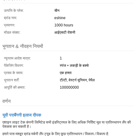
उत्पत्ति के प्लेस:
चीन
ब्रांड नाम:
eshine
प्रमाणन:
1000 hours
मॉडल संख्या:
आईएसटी रोशनी
भुगतान & नौवहन नियमों
न्यूनतम आदेश मात्रा:
1
पैकेजिंग विवरण:
स्पंज + लकड़ी के बक्से
प्रसव के समय:
एक हफ्ता
भुगतान शर्तें:
टी/टी, वेस्टर्न यूनियन, पेपैल
आपूर्ति की क्षमता:
100000000
वर्णन
यूवी पराबैंगनी इलाज दीपक
एशाइन लाइट टेक कंपनी लिमिटेड सभी इंडस्ट्रियल के लिए अधिक निर्दिष्ट मूल या प्रतिस्थापन लैंप की
पेशकश कर सकती है।
हमारे पास मशहूर ब्रांड मर्करी लैंप ट्यूब के लिए कुछ प्रतिस्थापन / विकल्प / विकल्प है: