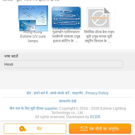
ी कोटिंग के
Hong Kong
गुआंग्डोंग प्रतिस्थापन
सिरेमिक होल्ड बेस टाइप
चीन वैकल्प
र्ग लैंप के
Eshine UV cure
पराबैंगनी प्रकाश ट्यूब
यूवी ट्यूब मानक यूवी
लैंप ट्
ईएम मरकरी
lamps
इलाज कोटिंग के लिए
क्यूरिंग सिस्टम के साथ
ट्यूबर
1kw 12kw
संगत है जो क्यूरिंग के
लिए स्थिर यूवी प्रकाश
प्रदान करने के लिए
भाषा बदलें
डिज़ाइन किया गया है
Hindi
होम
|
हमारे बारे में
|
हमसे संपर्क करें
|
साइटमैप
|
Privacy Policy
डेस्कटॉप देखें
चीन राल के लिए यूवी दीपक supplier.
Copyright © 2016 - 2026 Eshine Lighting
Technology co., Ltd.
All rights reserved. Developed by
ECER
चैट
एक बोली का अनुरोध