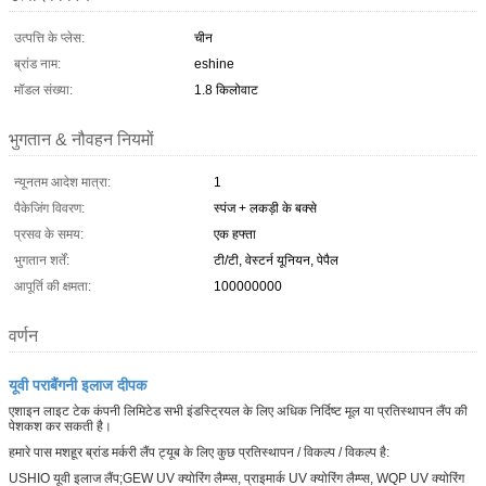
उत्पत्ति के प्लेस:
चीन
ब्रांड नाम:
eshine
मॉडल संख्या:
1.8 किलोवाट
भुगतान & नौवहन नियमों
न्यूनतम आदेश मात्रा:
1
पैकेजिंग विवरण:
स्पंज + लकड़ी के बक्से
प्रसव के समय:
एक हफ्ता
भुगतान शर्तें:
टी/टी, वेस्टर्न यूनियन, पेपैल
आपूर्ति की क्षमता:
100000000
वर्णन
यूवी पराबैंगनी इलाज दीपक
एशाइन लाइट टेक कंपनी लिमिटेड सभी इंडस्ट्रियल के लिए अधिक निर्दिष्ट मूल या प्रतिस्थापन लैंप की
पेशकश कर सकती है।
हमारे पास मशहूर ब्रांड मर्करी लैंप ट्यूब के लिए कुछ प्रतिस्थापन / विकल्प / विकल्प है:
USHIO यूवी इलाज लैंप;GEW UV क्योरिंग लैम्प्स, प्राइमार्क UV क्योरिंग लैम्प्स, WQP UV क्योरिंग