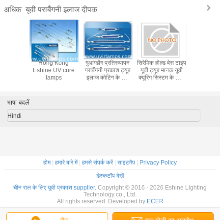
यूवी पराबैंगनी इलाज दीपक
अधिक
ी कोटिंग के
Hong Kong
गुआंग्डोंग प्रतिस्थापन
सिरेमिक होल्ड बेस टाइप
चीन वैकल्प
र्ग लैंप के
Eshine UV cure
पराबैंगनी प्रकाश ट्यूब
यूवी ट्यूब मानक यूवी
लैंप ट्
ईएम मरकरी
lamps
इलाज कोटिंग के लिए
क्यूरिंग सिस्टम के साथ
ट्यूबर
1kw 12kw
संगत है जो क्यूरिंग के
लिए स्थिर यूवी प्रकाश
प्रदान करने के लिए
भाषा बदलें
डिज़ाइन किया गया है
Hindi
होम
|
हमारे बारे में
|
हमसे संपर्क करें
|
साइटमैप
|
Privacy Policy
डेस्कटॉप देखें
चीन राल के लिए यूवी प्रकाश supplier.
Copyright © 2016 - 2026 Eshine Lighting
Technology co., Ltd.
All rights reserved. Developed by
ECER