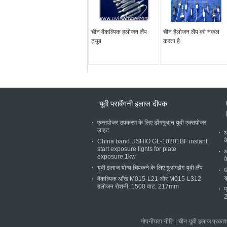
चीन वैकल्पिक हलोजन लैंप
चीन हैलोजन लैंप की नकल
ट्यूब
करता है
यूवी पराबैंगनी इलाज दीपक
एक्सपोजर उपकरण के लिए डोंगगुआन यूवी एक्सपोजर
लाइट
ऑ
क
China band USHIO GL-10201BF instant
start exposure lights for plate
ऑ
exposure,1kw
क
यूवी इलाज योग्य चिपकने के लिए गुआंग्डोंग यूवी लैंप
घ
ड
वैकल्पिक आँख M015-L21 और M015-L312
हलोजन रोशनी, 1500 वाट, 217mm
प
2
गोपनीयता नीति
|
चीन यूवी इलाज प्रकाश 