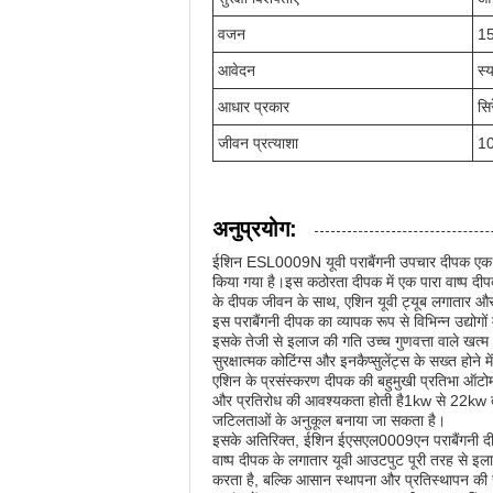
वजन
15
आवेदन
स्
आधार प्रकार
सि
जीवन प्रत्याशा
10
अनुप्रयोग:
ईशिन ESL0009N यूवी पराबैंगनी उपचार दीपक एक उच
किया गया है।इस कठोरता दीपक में एक पारा वाष्प द
के दीपक जीवन के साथ, एशिन यूवी ट्यूब लगातार और त
इस पराबैंगनी दीपक का व्यापक रूप से विभिन्न उद्यो
इसके तेजी से इलाज की गति उच्च गुणवत्ता वाले खत्म बन
सुरक्षात्मक कोटिंग्स और इनकैप्सुलेंट्स के सख्त होने
एशिन के प्रसंस्करण दीपक की बहुमुखी प्रतिभा ऑटोमोट
और प्रतिरोध की आवश्यकता होती है1kw से 22kw तक
जटिलताओं के अनुकूल बनाया जा सकता है।
इसके अतिरिक्त, ईशिन ईएसएल0009एन पराबैंगनी दीपक च
वाष्प दीपक के लगातार यूवी आउटपुट पूरी तरह से इल
करता है, बल्कि आसान स्थापना और प्रतिस्थापन की स