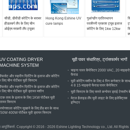
सीडी, डीवीडी कोटिंग के बराबर
Hong Kong Eshine UV
गुआंग्डोंग प्रतिस्थापन
स
हीडलबर्ग लैंप के लिए चीन
cure lamps
पराबैंगनी प्रकाश ट्यूब इलाज
ट
ओईएम मरकरी लैंप ट्यूबर
कोटिंग के लिए 1kw 12kw
स
क
प
ड
UV COATING DRYER
यूवी पावर संधारित्र, ट्रांसफार्मर भागों
MACHINE SYSTEM
चाइना पावर कैपेसिटर 2000 VAC, 20 माइक्रो
फैराड
फसेट और स्क्रीन प्रिंटिंग के इलाज और कोटिंग
े लिए चीन पोर्टेबल यूवी सिस्टम
यूवी कोटिंग मशीन के लिए 4 पिन कनेक्टर के सा
4 8 15 माइक्रो फैराड पावर कैपेसिटर
फसेट और स्क्रीन प्रिंटिंग के इलाज और कोटिंग
े लिए चीन पोर्टेबल यूवी ड्रायर मशीन
यूवी सिस्टम के लिए सस्ते कन्वेयर ड्राई टेफ्लॉन ब
टक तत्व के इलाज के लिए 1KW पोर्टेबल यूवी
मेटल हैलाइड लैंप यूवी लाइट के लिए इलेक्ट्रिक
्रायर सिस्टम
इग्निटर
्रयोगशाला कोटिंग सुखाने के लिए हैंड बार के साथ
50W 400W पोर्टेबल यूवी ड्रायर सिस्टम
आपूर्तिकर्ता.
Copyright © 2016 - 2026 Eshine Lighting Technology co., Ltd. All Righ