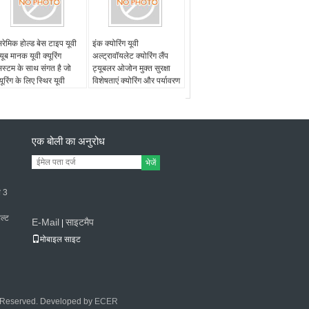
िरेमिक होल्ड बेस टाइप यूवी
इंक क्योरिंग यूवी
्यूब मानक यूवी क्यूरिंग
अल्ट्रावॉयलेट क्योरिंग लैंप
िस्टम के साथ संगत है जो
ट्यूबलर ओजोन मुक्त सुरक्षा
्यूरिंग के लिए स्थिर यूवी
विशेषताएं क्योरिंग और पर्यावरण
्रकाश प्रदान करने के लिए
संरक्षण सुनिश्चित करती हैं
िज़ाइन किया गया है
एक बोली का अनुरोध
भेजें
थ 3
ेल्ट
E-Mail
साइटमैप
|
मोबाइल साइट
ts Reserved. Developed by
ECER