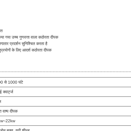
गत
िया गया उच्च गुणवत्ता वाला कठोरता दीपक
गातार प्रदर्शन सुनिश्चित करता है
ुप्रयोगों के लिए आदर्श कठोरता दीपक
0 से 1000 घंटे
 क्वार्ट्ज
ज
रा वाष्प दीपक
kw~22kw
ोन मुक्त, यूवी शील्ड