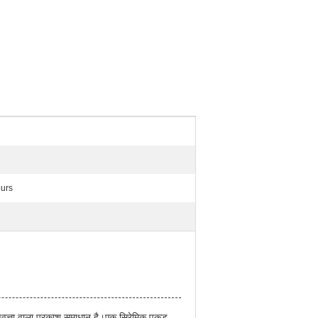
urs
d
ुणवत्ता वाला प्रकाश समाधान है।एक सिरेमिक पकड़