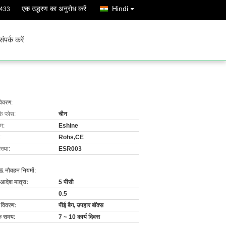
एक उद्धरण का अनुरोध करें
Hindi
3433
संपर्क करें
विवरण:
के प्लेस:
चीन
ाम:
Eshine
:
Rohs,CE
ख्या:
ESR003
& नौवहन नियमों:
 आदेश मात्रा:
5 पीसी
0.5
ग विवरण:
पीई बैग, उपहार बॉक्स
के समय:
7 ~ 10 कार्य दिवस