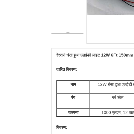
रेस्तरां धंसा हुआ एलईडी लाइट 12W 6Ft 15
त्वरित विवरण:
नाम
12W धंसा हुआ एलईडी ल
रंग
गर्म श्वेत
कल्पना
1000 एलएम, 12 वा
विवरण: