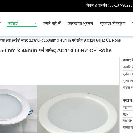
बिक्री & समर्थन :
86-137-9029
र
उत्पादों
हमारे बारे में
कारखाना भ्रमण
गुणवत्ता नियंत्रण
रां धंसा हुआ एलईडी लाइट 12W 6Ft 150mm x 45mm गर्म सफेद AC110 60HZ CE Rohs
6Ft 150mm x 45mm गर्म सफेद AC110 60HZ CE Rohs
उत्पाद 
उत्पत्ति 
ब्रांड न
प्रमाणन
मॉडल सं
भुगतान 
न्यूनतम
मूल्य:
पैकेजिं
प्रसव 