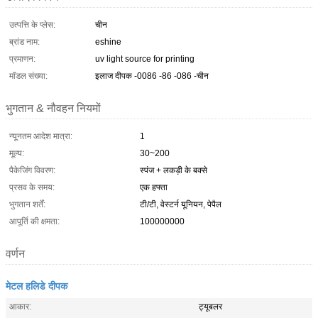
उत्पत्ति के प्लेस:
चीन
ब्रांड नाम:
eshine
प्रमाणन:
uv light source for printing
मॉडल संख्या:
इलाज दीपक -0086 -86 -086 -चीन
भुगतान & नौवहन नियमों
न्यूनतम आदेश मात्रा:
1
मूल्य:
30~200
पैकेजिंग विवरण:
स्पंज + लकड़ी के बक्से
प्रसव के समय:
एक हफ्ता
भुगतान शर्तें:
टी/टी, वेस्टर्न यूनियन, पेपैल
आपूर्ति की क्षमता:
100000000
वर्णन
मेटल हलिडे दीपक
आकार:
ट्यूबलर