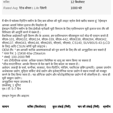
शक्ति:
12 किलोवाट
Rated Avg.
रेटेड औसत।
Life
ज़िंदगी
:
1000 घंटे
मैं चीन में फ्लेक्स प्रिंटिंग मशीन के लिए कम कीमत की यूवी लाइट स्रोत कैसे खरीद सकता हूं
?ईशाइन
आपका आदर्श पेशेवर इलाज लैंप विक्रेता है!
ईशाइन प्रिंटिंग मशीन के लिए ईसीओ-फ्रेंडली यूवी सिस्टम के लिए प्रतिस्थापन यूवी इलाज पारा लैंप की
विविधता की आपूर्ति करने में सक्षम है।
वैकल्पिक आईएसटी यूवी किरण लैंप के अलावा, हम प्रतिस्थापन सीएसयूएन पार्ट मोड भी प्रदान करते हैं:
सीएस-101, सीएस102, सीएस134, सीएस-339, सीएस-442, सीएस338, सीएस284, सीएस342,
सीएस137, सीएस343, सीएस146, सीएस285, सीएस5, सीएस9, CS140, SUV90US-43 (LCD
के लिए) आदि CSUN कॉपी यूवी लाइट्स।
OEM लैंप: * हम आपकी सटीक आवश्यकताओं को पूरा करने के लिए लैंप को अनुकूलित कर सकते हैं
* पावर रेंज: 1-15KW 40w-25kw/cm
* लंबाई: 100-2000 मिमी
* अंत टोपी/दीपक धारक: अधिक प्रकार सिरेमिक या धातु का चयन किया जा सकता है
*लीड तार/टर्मिनल: आपके सिस्टम से मेल खाने के लिए बदला जा सकता है।
आवेदन: लकड़ी के फर्श, फर्नीचर, सजावट, पेपर-प्रिंटिंग, ग्लेज़िंग, प्लास्टिक डबिंग इत्यादि। इसका उपयोग
अर्धचालक उद्योग, मुद्रित सर्किट बोर्ड उद्योग और इलेक्ट्रॉनिक घटक उद्योग में सहज स्याही को मजबूत
करने के लिए किया जाता है। यह ऑप्टिक उद्योग और फोटोइलेक्ट्रिक उद्योग में भी लोकप्रिय है। साथ ही
यूवी समूहन उद्योग।
अनुकूलित नमूना उपलब्ध है।
एमओक्यू: 1 यूनिट
एल / टी: 5-7 दिन
एशाइन रेगुलर लैंप आइटम:
सामान
शक्ति (किलोवाट)
कुल लंबाई (मिमी)
चाप की लंबाई (मिमी)
ध्रुवीय दू