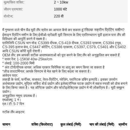
मूल्यांकित शक्ति:
2 ~ 10kw
जीवन प्रत्याशा:
1000 घंटे
वोल्टेज:
220 वी
सिल्क स्क्रीन प्रिंटिंग मशीन
मैं गुणवत्ता वाले चीन बैंड यूवी लैंप स्रोत का आयात कैसे कर सकता हूं?
?
ईशाइन प्रिंटिंग मशीन के लिए ईसीओ-फ्रेंडली यूवी सिस्टम के लिए प्रतिस्थापन यूवी इलाज पारा लैंप की
विविधता की आपूर्ति करने में सक्षम है।
प्रतिलिपि CSUN भाग मोड: CS399 दीपक, CS-419 दीपक, CS393 प्रकाश, CS394 ट्यूब,
CS-395 इलाज कंद, CS447 कोटिंग, CS386 प्रकाश, CS397, CS79, CS401 और CS402
आदि CSUN कॉपी यूवी रोशनी।
OEM लैंप: हम आपकी सटीक आवश्यकताओं को पूरा करने के लिए लैंप को अनुकूलित कर सकते हैं
* पावर रेंज: 1-15KW 40w-25kw/cm
* लंबाई: 100-2000 मिमी
* अंत टोपी/दीपक धारक: अधिक प्रकार सिरेमिक या धातु का चयन किया जा सकता है
*लीड तार/टर्मिनल: आपके सिस्टम से मेल खाने के लिए बदला जा सकता है।
आवेदन पत्र:
लकड़ी के फर्श, फर्नीचर, सजावट, पेपर-प्रिंटिंग, ग्लेज़िंग, प्लास्टिक डबिंग इत्यादि। इसका उपयोग
अर्धचालक उद्योग, मुद्रित सर्किट बोर्ड उद्योग और इलेक्ट्रॉनिक घटक उद्योग में सहज स्याही को ठोस बनाने
के लिए किया जाता है। यह ऑप्टिक उद्योग और फोटोइलेक्ट्रिक उद्योग में भी लोकप्रिय है। यूवी समूहन
उद्योग।
अनुकूलित नमूना उपलब्ध है।
एमओक्यू: 1 नं।
एल / टी: 5-7 दिन
स्टॉक लैंप आइटम:
सामान
शक्ति (किलोवाट)
कुल लंबाई (मिमी)
चाप की लंबाई (मिमी)
ध्रुवीय दू