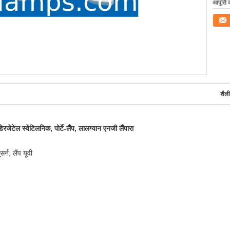
आपूर्ति 
संपर्क कर
शैली
 डेरजेटेल स्वेटिलनिक, पोर्टे-लैंप, लालग्यान एनजी लैंपारा
्न, लैंप यूवी