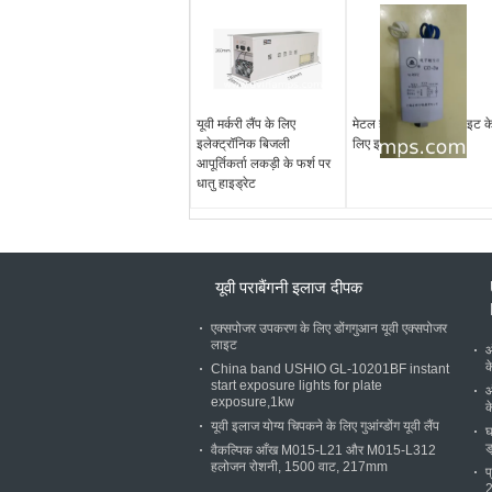
यूवी मर्करी लैंप के लिए
मेटल हैलाइड लैंप यूवी लाइट क
इलेक्ट्रॉनिक बिजली
लिए इलेक्ट्रिक इग्निटर
आपूर्तिकर्ता लकड़ी के फर्श पर
धातु हाइड्रेट
यूवी पराबैंगनी इलाज दीपक
एक्सपोजर उपकरण के लिए डोंगगुआन यूवी एक्सपोजर
लाइट
ऑ
क
China band USHIO GL-10201BF instant
start exposure lights for plate
ऑ
exposure,1kw
क
यूवी इलाज योग्य चिपकने के लिए गुआंग्डोंग यूवी लैंप
घ
ड
वैकल्पिक आँख M015-L21 और M015-L312
हलोजन रोशनी, 1500 वाट, 217mm
प
2