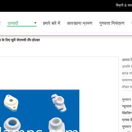
बिक्री & समर
र
उत्पादों
हमारे बारे में
कारखाना भ्रमण
गुणवत्ता नियंत्रण
ंप के लिए यूवी सेरामसी लैंप होल्डर
उत्पाद 
उत्पत्ति 
ब्रांड न
प्रमाणन
मॉडल सं
भुगतान 
न्यूनतम
पैकेजिं
प्रसव 
भुगतान शर