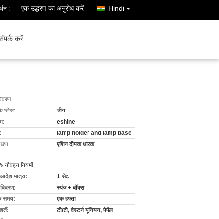
एक उद्धरण का अनुरोध करें
Hindi
्थन :
संपर्क करें
विवरण:
के प्लेस:
चीन
ाम:
eshine
:
lamp holder and lamp base
ख्या:
एशिन दीपक धारक
& नौवहन नियमों:
 आदेश मात्रा:
1 सेट
ग विवरण:
स्पंज + बॉक्स
के समय:
एक हफ्ता
्तें:
टी/टी, वेस्टर्न यूनियन, पेपैल